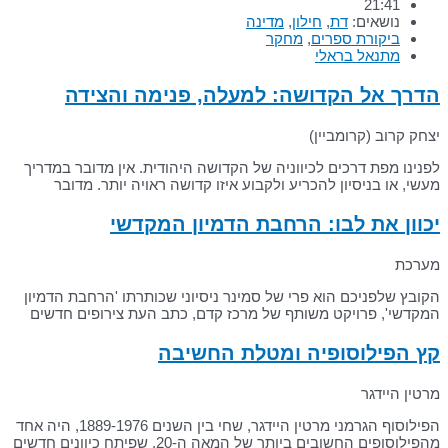
21:41
נושאים:
דת
,
חילון
,
מדינה
ביקורת ספרים
,
מחקר
מתנאל בראלי
הדרך אל הקדושה: למעלה, פנימה והצידה
יצחק קרוב (קרומביין)
לפנינו מפת דרכים לכיווניה של הקדושה היהודית. אין מדובר במדריך
מעשי, או בניסיון להכריע ולקבוע איזו קדושה ראויה יותר. מדובר
יכוון את לבו: הרחבת הדמיון המקדשי
מערכת
הקובץ שלפניכם הוא פרי של סמינר ניסיוני שכותרתו 'הרחבת הדמיון
המקדשי', פרויקט משותף של מרכז קדם, כתב העת צירופים חדשים
קץ הפילוסופיה ומטלת החשיבה
מרטין היידגר
הפילוסוף הגרמני מרטין היידגר, שחי בין השנים 1889-1976, היה אחד
מהפילוסופים החשובים ביותר של המאה ה-20, שפיתח כיוונים חדשים