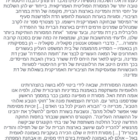
לעמדות אלו השלכות מעשיות לימינו מלבד תרומתן להבנה היסטורית
טובה יותר של המסורת הפוליטית האמריקאית. בייחוד יש להן השלכות
על יחסי הדת והמדינה בארצות הברית, מקומה של הדת במרחב
הציבורי, וסוגיות בוערות הנוגעות לחופש הדת ולפרשנות סעיף
אי־המיסוד שבחוקה האמריקנית ויישומו. כך מצטרף ספר זה לקרב
שמנהלים שמרנים וזרמים דתיים בארצות הברית נגד ההפרדה
הליברלית בין דת ומדינה, ובעד שימור "אחת המסורות הוותיקות ביותר
שלנו, ולדעתי מהחשובות שבהן, שנמצאת זה כמה שנים בסכנה קרובה
וחמורה…", כדברי השופט אנטונין סקאליה. סקאליה – הן בפסיקותיו
הן בנאומיו – הסתייג מהמגמה של בית המשפט העליון בעשורים
האחרונים של המאה העשרים לבצר את "חומת ההפרדה" שבין דת
ומדינה, וביקש לתאר את היחס לדת ששרר בעידן האבות המייסדים.
בכך הדגים היטב את הרלוונטיות של הדיון ההיסטורי לסוגיות
העכשוויות שמעסיקות את הציבוריות האמריקנית בשאלות של דת
ומדינה:
האמונה המסורתית, שבאה לידי ביטוי ללא בושה בהצהרותינו
הלאומיות ומשתקפת בנאמנות במדיניות הציבורית שלנו, ולפיה אנו
אומה תחת האל. מסורת זו מופיעה כמובן כבר במסמך הראשון
שפרסמנו בתור עם. הכרזת העצמאות פונה אל "חוקי הטבע ואלוהי
הטבע", מכריזה כי "הבורא העניק לכל בני האדם […] זכויות מסוימות
שאי אפשר לשלול מהם", ונשבעת בשורת הסיום "להשליך את יהבינו
על ההשגחה העליונה". הקונגרס הראשון שנבחר בחסות החוקה
החדשה קיבל החלטה משותפת של שני בתי הקונגרס שביקשה
מהנשיא "להכריז לעם שיושב בארצות הברית על יום של תפילה והודיה
ציבורית" […] מסורת דתית זו שלנו הכירה בעקביות באמונה לאומית
באל – אולם לא באמונה לאומית בזרם דתי מסוים. וזו אבחנת המפתח: