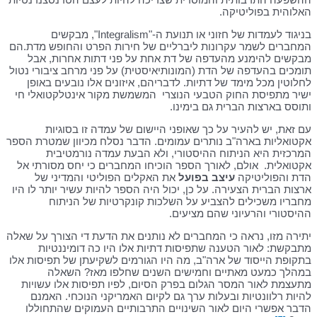
האלוהית בפוליטיקה.
בניגוד לעמדות של חזוני או תנועת ה-"Integralism", מבקשים
המחברים לשמר עקרונות ליברליים של חירות הפרט והחופש מדת.הם
מבקשים להימנע מהעדפה של דת אחת על פני דתות אחרות, אבל
תומכים בהעדפה של הדת (המונותיאיסטית) על פני מרחב ציבורי נטול
לחלוטין מכל מימד של דתיות. לדבריהם, איזונים אלו נובעים באופן
ישיר מתפיסת החוק הטבעי הנוצרי המשמשת מקור אינטלקטואלי חי
ותוסס בארצות הברית גם בימינו.
עם זאת, יש להעיר על כך שאופני היישום של עמדה זו בסוגיות
אקטואליות בארה"ב נותרים עמומים. הדבר נסלח מכיוון שמטרת הספר
המרכזית היא הניתוח ההיסטורי, ולא הבעת עמדה נורמטיבית
אקטואלית. אולם, לאורך הספר הוכיחו המחברים כי יחס מסורתי אל
הדת והפוליטיקה
עיצב בפועל
את האקלים הפוליטי והמדיני של
ארצות הברית הצעירה. על כן, יכול היה הספר להיות עשיר יותר לו היו
מחבריו משכילים להצביע על השלכות קונקרטיות של הניתוח
ההיסטורי והרעיוני שהם מציעים.
יתירה מזו, נראה כי המחברים לא נותנים את הדעת די הצורך על שאלה
מתבקשת: לאור הטענה שתפיסות דתיות אלו היו כה דומיננטיות
בתקופת הייסוד של ארה"ב, מה היו הגורמים לשקיעתן של תפיסות אלו
במהלך כמעט מאתיים וחמישים השנים שחלפו מאז? השאלה
מתעצמת לאור המסר הגלום בפרק הסיום, לפיו תפיסות אלו עשויות
להיות רלוונטיות ובעלות ערך גם לקיום האמריקני הנוכחי. האמנם
הדבר אפשרי היום לאור השינויים התרבותיים העמוקים שהתחוללו