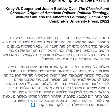
והנוצריים של הפוליטיקה האמריקנית
.
Kody W. Cooper and Justin Buckley Dyer,
The Classical and
Christian Origins of American Politics: Political Theology,
Natural Law, and the American Founding
(Cambridge:
Cambridge University Press, 2022).
המהפכה האמריקאית הייתה יריית הפתיחה לעידן מהפכני בעולם
המערבי; האם המהפכה הזו התבססה על תפיסה מהפכנית? האם היא
ביטאה מרד מודרני כלפי תפיסות העבר, או שמא המשכיות באופנים
חדשים של תפיסות עתיקות? מה היו מקורות ההשראה של האבות
המייסדים של ארצות הברית, ומאילו מסורות אינטלקטואליות שאבו אלו
שכוננו את הרפובליקה האמריקנית החדשה?
שאלות עלו עומדות במוקד מחקר אינטנסיבי ומפותח המתקיים מזה
עשרות בשנים, והמבקש לנתח את הפילוסופיה הפוליטית העומדת
בתשתית הכרזת העצמאות האמריקנית ומסמכי היסוד של הרפובליקה.
כיצד למשל יש לפרש את ייחוס הזכויות הטבעיות של בני האדם
ל"בורא" ואת הזכות לעצמאות מדינית ל"אלוהי הטבע"? בולטת במחקר
הטענה שמושגים אלו מבטאים נסיגה מהתפיסה התיאולוגית-נוצרית
הקלאסית ומעבר לעידן של פילוסופיה פוליטית ארצית שניצני החילון
כבר מתחילים לבצבץ מקרבה. "שחרור הסדר הפוליטי מאלוהים", כינה
זאת לאחרונה אחד החוקרים, בספר הנושא את כותרת המשנה:
"היסודות הכפרניים של הרפובליקה האמריקנית".
[1]