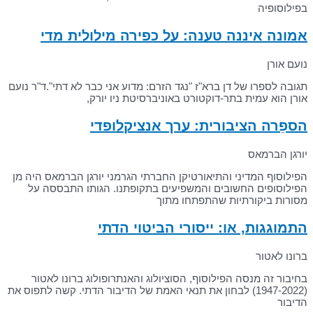
בפילוסופיה
אמונה איננה טענה: על כפירה מילולית מדי
נועם אורן
תגובה לספרו של דן ברא"ז "נגד הזרם: מדוע אני כבר לא דתי".ד"ר נועם
אורן הוא עמית בתר-דוקטורט באוניברסיטת ניו יורק,
הספֵרה הציבורית: ערך אנציקלופדי
יורגן הברמאס
הפילוסוף המדיני והתיאורטיקן החברתי הגרמני יורגן הברמאס היה מן
הפילוסופים החשובים והמשפיעים בתקופתנו. הגותו התבססה על
מסורות ביקורתיות שהתפתחו מתוך
התמוגגות, או: ייסורי הביטוי הדתי
ברונו לאטור
בחיבור זה מנסה הפילוסוף, הסוציולוג והאנתרופולוג ברונו לאטור
(1947-2022) לבחון את תנאי האמת של הדיבור הדתי. קשה לתפוס את
הדיבור