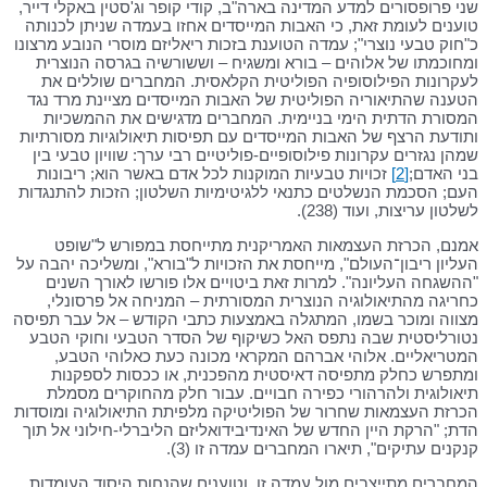
שני פרופסורים למדע המדינה בארה"ב, קודי קופר וג'סטין באקלי דייר,
טוענים לעומת זאת, כי האבות המייסדים אחזו בעמדה שניתן לכנותה
כ"חוק טבעי נוצרי"; עמדה הטוענת בזכות ריאליזם מוסרי הנובע מרצונו
ומחוכמתו של אלוהים – בורא ומשגיח – וששורשיה בגרסה הנוצרית
לעקרונות הפילוסופיה הפוליטית הקלאסית. המחברים שוללים את
הטענה שהתיאוריה הפוליטית של האבות המייסדים מציינת מרד נגד
המסורת הדתית הימי בניימית. המחברים מדגישים את ההמשכיות
ותודעת הרצף של האבות המייסדים עם תפיסות תיאולוגיות מסורתיות
שמהן נגזרים עקרונות פילוסופיים-פוליטיים רבי ערך: שוויון טבעי בין
בני האדם;
[2]
זכויות טבעיות המוקנות לכל אדם באשר הוא; ריבונות
העם; הסכמת הנשלטים כתנאי ללגיטימיות השלטון; הזכות להתנגדות
לשלטון עריצות, ועוד (238).
אמנם, הכרזת העצמאות האמריקנית מתייחסת במפורש ל"שופט
העליון ריבון־העולם", מייחסת את הזכויות ל"בורא", ומשליכה יהבה על
"ההשגחה העליונה". למרות זאת ביטויים אלו פורשו לאורך השנים
כחריגה מהתיאולוגיה הנוצרית המסורתית – המניחה אל פרסונלי,
מצווה ומוכר בשמו, המתגלה באמצעות כתבי הקודש – אל עבר תפיסה
נטורליסטית שבה נתפס האל כשיקוף של הסדר הטבעי וחוקי הטבע
המטריאליים. אלוהי אברהם המקראי מכונה כעת כאלוהי הטבע,
ומתפרש כחלק מתפיסה דאיסטית מהפכנית, או ככסות לספקנות
תיאולוגית ולהרהורי כפירה חבויים. עבור חלק מהחוקרים מסמלת
הכרזת העצמאות שחרור של הפוליטיקה מלפיתת התיאולוגיה ומוסדות
הדת; "הרקת היין החדש של האינדיבידואליזם הליברלי-חילוני אל תוך
קנקנים עתיקים", תיארו המחברים עמדה זו (3).
המחברים מתייצבים מול עמדה זו וטוענים שהנחות היסוד העומדות