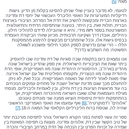
מאז?
[5]
לטעמי, לא מדובר בעניין שולי שניתן להסיטו בקלות מן הדיון. גישות
רדיקליות המערערות על האופי הליברלי העכשווי של יחסי דת ומדינה
בארצות הברית ומבקשות להשיב את הדת אל המרחב הציבורי בארצות
הברית, תולות זאת, בין היתר, בטענה שהתפיסה הדתית והתיאולוגית
המשורטטת בספר
רזה
מידי, והיא זו שהובילה לדידם לתהליכי חילון,
ניהיליזם, אובדן דרך ושקיעה תרבותית. מכיוון שזוהי הביקורת העומדת
בבסיס גישות אלו, וככל שהמחברים מבקשים להימנע מהמסקנות
הללו – הרי שהם נדרשים לספק הסבר חילופי ומשכנע לשאלה
הפשוטה: מה השתבש בדרך?
אנו נמצאים כיום בתקופה שבה סוגיות של דת ומדינה שבו להעסיק
ביתר שאת את הציבוריות הישראלית. אין ספק שהדיון בישראל שונה
מהדיון בארה"ב; ההיסטוריה היהודית שונה מזו האמריקנית, אופי הדת
היהודית שונה מזו הנוצרית, ותקומתו הפוליטית של עם ישראל אירעה
שתי מאות לאחר לידתה של האומה האמריקאית. ובכל זאת, לא ניתן
להתעלם מכך שגם מדינת ישראל יושבת על מתחים עמוקים הנוכחים
בה עוד מראשית הציונות בין דת וחילון, ובין לאומיות וליברליזם. מנסחי
מגילת העצמאות שלנו שאבו השראה מההכרזה האמריקנית, אך
בהתחמקות יהודית טיפוסית הוציאו ממנה שני מונחים טעונים:
"אלוהים" ו"דמוקרטיה",
[6]
ואף עמעמו את האופי האמריקני הראשוני
שהיה לה, שנוסח ברוח הליברליזם הקלאסי של המאה ה-18.
[7]
ספר זה עשוי לפתוח בפני הקורא הישראלי צוהר לתפיסה מורכבת יותר
של טיב הקשר שבין דת, אלוהים ומדינה. מוצגת בו תפיסה המאזנת בין
שמירה על זכויות הפרט ובין הנכחה של הדת במרחב הציבורי והכרה