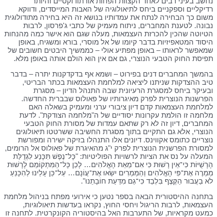
נחשב בעיני רבים לאחד הקצוות הפחות אורתודוקסיים והיותר
רדיקליים וספקניים ביחס לתיאולוגיה של האבות המייסדים, ודווקא
משום כך הבחירה לנתח את עמדותיו בנושא זה היא בחירה מתודולוגית
נבונה. לטענת המחברים, ניתוח מעמיק של כתבי ג'פרסון, לרבות
הטיוטה שהכין להכרזת העצמאות, מעלה שגם הוא אישר כמה מהנחות
היסוד המטאפיזיות בדבר קיומו של אל מוסרי, בורא ומשגיח, באופן
שמאפשר לראותו – באופן מפתיע אולי – כממשיך היבטים חשובים של
תפיסת החוק הטבעי הנוצרי, גם אם אין הוא הולם אותה באופן מלא.
בהמשך המחברים דנים בפירוט – ושמא אף בדקדקנות יתרה – בדבר
טיב ההצדקות שניתנו ליציאה למלחמת העצמאות בכתר הבריטי,
ובעיקר ביחס למסגרת הרעיונית שבה התנהל הדיון – מסגרת
הפרשנות הנוצרית לפרק מאיגרותיו של פאולוס שבברית החדשה.
למלחמת העצמאות קדם דיון ציבורי ערני ומעמיק בשאלה האם
מלחמה זו הולמת עקרונות יסודיים של ה"מלחמה הצודקת". לדעת
המחברים, דיון זה לא רק שתאם עמדות של מסורת החוק הטבעי
הנוצרי, אלא גם התקיים בתוך מסגרת החשיבה ששרטטו תיאולוגים
נוצריים כתומס אקווינס. דיונים אלו התנהלו בזיקה ישירה ומפורשת
למסורת הפרשנית הנוצרית לפרק י"ג מהאיגרת של פאולוס אל הרומים,
המעלה על נס את הציות לרשויות הפוליטיות: "כָּל־נֶפֶשׁ תִּכָּנַע לִגְדֻלַּת
הָרָשֻׁיּוֹת כִּי־אֵין רָשׁוּת כִּי אִם־מֵאֵת הָאֱלֹהִים… לָכֵן כָּל־הַמִּתְקוֹמֵם לָרָשׁוּת
מַמְרֶה אֶת־פִּי הָאֱלֹהִים וְהַמַּמְרִים יִשְׂאוּ אֶת־עֲוֹנָם… עַל־כֵּן עָלֵינוּ לְהִכָּנֵעַ
לֹא בַעֲבוּר הַקֶּצֶף בִּלְבַד כִּי־גַם מִדַּעַת חוֹבָתֵנוּ".
בתחנה ההיסטורית הבאה בספר נטען כי אירועי מפתח בניהול מלחמת
העצמאות, לרבות הריגול ויחסי החוץ, נקראו בעדשות תיאולוגיות,
כמעט מקראיות, של התערבות האל בהיסטוריה הקונקרטית. לתחנה זו