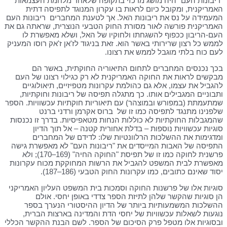
"ריבונות העם" היה מושג מרכזי בתקופה שלאחר מלחמת העצמאות
האמריקנית, ומקובל כיום לראות בו עקרון המנוגד לתפיסה דתית
המעמידה על נס את ריבונות האל. אך לטענת המחברים ריבונות העם
האמריקנית פורשה לאור מסורת החוק הטבעי הנוצרית, שראתה גם את
העם-הריבון ככפוף להשגחתו ולחוקיו של האל, ושלא מאפשרת לו
לממש כל רצון שרירותי באשר הוא. זאת בניגוד לז'אן ז'אק רוסו המעניק
לעם כוח בלתי מוגבל לממש את רצונו.
בכך נכנסים המחברים לתחום התיאוריה החוקתית, באשר הם
מבקשים לראות את החוקה האמריקנית לא רק כגילוי רצונו של העם
להגביל את עצמו, אלא גם כהולמת עקרונות מטפיזיים, תיאולוגיים
ותבוניים המגבילים אותו. כך מתגלה תפיסה של ריבונות וחוקתיות,
שמתעמתת (במפורש ובמוצהר) עם תיאוריות חוקתיות עכשוויות. הספר
שלפנינו מתנגד לתפיסה כמו זו של ברוס אקרמן ורדני ברנט
שהמגבלות החוקתיות לא כוללות הנחות מטאפיסיות. בדרך זו נכנסות
סוגיות עכשוויות נוספות – בדלת אחורית קטנה – אל תוך הדיון
ומדגימות את ההשלכות הרלוונטיות שלו: לדידם של המחברים
התפיסה של האבות המייסדים את "ריבונות העם" לא מאפשרת גישה
פרשנית לחוקה כמו זו של תפיסת "החוקה החיה" (169–170); ולא
מאפשרת לבית המשפט להגביל את הרשות המחוקקת מכוח עקרונות
יסוד שאינם כתובים, כמו עקרונות החוק הטבעי (186–187).
סוגיות אלו של פרשנות החוקה וסמכות בית המשפט העליון האמריקני
הן סוגיות שהקשר שלהן לתיזת הספר צדדי באופן יחסי. אולם
ההשלכות המשמעותיות ביותר של הדיון ההיסטורי הנערך בספר
נוגעות לשאלות עכשוויות של יחסי הדת והמדינה בארצות הברית,
ובסוגיות אלו מטפל פרק הסיכום של הספר. לשם הבנת ההקשר הכללי