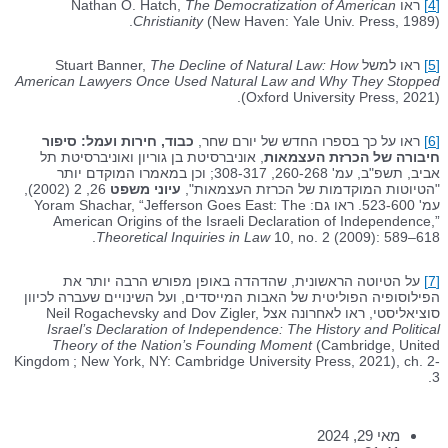
[4]
ראו Nathan O. Hatch,
The Democratization of American
Christianity
(New Haven: Yale Univ. Press, 1989).
[5]
ראו למשל Stuart Banner,
The Decline of Natural Law: How
American Lawyers Once Used Natural Law and Why They Stopped
(Oxford University Press, 2021).
[6]
ראו על כך בספרו החדש של יורם שחר,
כבוד, חירות ועמל: סיפור
חיבורה של הכרזת העצמאות
, אוניברסיטת בן גוריון ואוניברסיטת תל
אביב, תשפ"ב, עמ' 260-268, 308-317; וכן במאמרו המוקדם יותר
"הטיוטות המוקדמות של הכרזת העצמאות",
עיוני משפט
26, 2 (2002),
עמ' 523-600. ראו גם: Yoram Shachar, “Jefferson Goes East: The
American Origins of the Israeli Declaration of Independence,”
Theoretical Inquiries in Law
10, no. 2 (2009): 589–618.
[7]
על הטיוטה הראשונית, שהדהדה באופן מפורש הרבה יותר את
הפילוסופיה הפוליטית של האבות המייסדים, ועל השינויים שעברה לכיוון
סוציאליסטי, ראו לאחרונה אצל Neil Rogachevsky and Dov Zigler,
Israel’s Declaration of Independence: The History and Political
Theory of the Nation’s Founding Moment
(Cambridge, United
Kingdom ; New York, NY: Cambridge University Press, 2021), ch. 2-
3.
מאי 29, 2024