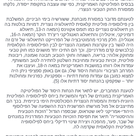
בבסיס הפוליטיקה האמריקנית, כפי שזו עוצבה בתקופת ייסודה, נלקחו
ממסורת החוק הטבעי הנוצרי.
לטענתם מדובר במסורת מובחנת, ששורשיה בימי הביניים, המשלבת
בין פילוסופיה פוליטית קלאסית לתיאולוגיה נוצרית. דמויות בולטות בה
הן תיאולוגים נוצריים כמו תומס אקווינס (המאה ה-13, תיאולוג
דומיניקני, איטליה) והתיאולוג האנגליקני ריצ'רד הוקר (המאה ה-16,
אנגליה). חלק מרכזי מהמוטיבציה של הפרוייקט התיאולוגי של זרם זה
היה לגשר בין עקרונות האמונה הנוצריים לבין הפילוסופיה הקלאסית
(בלבושים קדם מודרניים), וכך הם התיכו יחד מושגים כמו חוק טבעי
ומחוקק אלוהי; בריאה, השגחה וחוקי הטבע; תבונה ואמונה, ריבונות
פוליטית, זכויות טבעיות ומחויבות השלטון לחתירה לטוב המשותף.
עמדות אלו רווחו במושבות האמריקניות במאה ה-18, ועיצבו את
המרחב הציבורי והנחות היסוד שלו; גם אם באופן ספציפי ניתן היה
למצוא כמובן גם עמדות פחות דתיות – וספקניות, כפרניות ומחולנות
יותר – שפקפקו בהנחות יסוד דתיות אלו (5).
לטענת המחברים, יש לתאר את הנחות היסוד של הפוליטיקה
האמריקנית במונחים של רצף והמשכיות ביחס לפילוסופיה הפוליטית
היוונית-רומית והמסורת הנוצרית הסכולסטית הימי ביניימית. בכך הם
מתייצבים אל מול מורשתו הפרשנית רבת ההשפעה של הפילוסוף
היהודי-אמריקני ליאו שטראוס, שבספרו הגדול "הזכות הטבעית
וההיסטוריה" תיאר את תפיסת הזכויות הטבעיות המודרנית במונחים
של שבר, פער, מהפכה ויצירת שינוי רדיקלי ביחס לפילוסופיה
הפוליטית הקלאסית שקדמה לה.