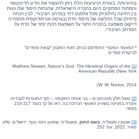
בחיוניותה. בעזרת הרעיונות הללו ניתן להעשיר את הדיון הדיכוטומי
והמתוח המתקיים היום בחברה הישראלית, שהנחות היסוד שלו נעות
בין רתיעה (חילונית) מכל אלמנט דתי במרחב הציבורי, לבין הנחה
(דתית) שכל החלשה של מיסוד הדת (בגרסה אורתודוקסית מחמירה
דייקא) משמעה בהכרח ויתור על השפעות רכות יותר של הדת על
המרחב הציבורי.
* המאמר המקורי התפרסם בכתב העת המקוון "קנאת סופרים"
לביקורת ספרים.
Nature’s God:
The Heretical Origins of the
Matthew Stewart,
[1]
American Republic
(New York
W. W. Norton, 2014).
[2]
ואצל חלק מהכותבים – בני אותה התקופה – תוך התנגדות לעבדות
והכרה בפגיעה בשוויון האנושי הכרוכה בה. ראו על כך בעמ' 210-217
בספר.
[3]
אנטונין סקאליה,
בשם החוק
, מאנגלית: שמעון ותמי נטף, ירושלים: סלע
מאיר, 2022, עמ' 252.