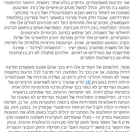
שני יתרונות משמעותיים, וחיסרון בולט אחד: ראשית, החומר ההיסטורי
המוצג בה מרתק, וכולל למשל מכתבים אישיים של ג'ורג' וושינגטון
(שמונה אז לעמוד בראש הצבא הקונטיננטלי) ושל ג'ון גיי (מכותבי
הפדרליסט, שנטל חלק פעיל ומרכזי במאמצי ריגול ומודיעין במלחמת
העצמאות). מכתבים אלו מדגימים כיצד ראו מנהיגים דגולים אלו את
מהלכי המלחמה בעין דתית מובהקת, המפרשת אותם בהתאם לנרטיב
תיאולוגי של השגחה, תוך שימוש במיטב הביטויים והציטוטים
המקראיים. תיאורים אלו יורדים ממרומי העיון התיאורטי אל שדות
הקרב והמעש הממשיים. שנית, הציטטות והראיות מלמדות על תפיסה
של אל משגיח ומתערב באופן ישיר – "ההשגחה לצידנו!" – שאינה
מתיישבת עם נטורליזם או דאיזם. אלוהים מתגלה לא רק בניצחונות
אלא גם בכישלונות הזמניים.
מנגד, חולשתם של חומרים אלו היא בכך שהם אמנם משקפים תודעה
דתית עמוקה, אך אין בכך כל הפתעה; הרי מדובר לכל הדעות בתקופה
שעוד לא חוותה תהליכי חילון נרחבים, ושדרה מרכזית של האוכלוסייה
הייתה דתית במובהק.
[4]
הדיון שנערך ביחס לשורשים הרעיוניים של
האבות המייסדים לא כופר בכך שחלק מרכזי מהדמויות הללו אחזו
בתפיסת עולם דתית. לפי התפיסה הרווחת, כפי שפתחנו בראשית
דברינו, הפילוסופיה הפוליטית של האבות המייסדים לא נשענה על
הנחות תיאולוגיות מסורתיות אלא ביטאה התנערות מהן. על כן, תפיסה
רווחת זו יכולה לקבל את הניתוח ההיסטורי שבפרק זה. במובן הזה, גם
החוקרים החולקים על המחברים יכולים לקבל באופן מלא את הטענות
המובאות בפרק זה – מבלי שעמדתם העקרונית תשתנה כתוצאה מכך.
פרק 6 של הספר צועד מעט קדימה מבחינה כרונולוגית ועיונית, ובוחן
את הקשר בין מושג "ריבונות העם" ובין תפיסת החוק הטבעי הנוצרית.