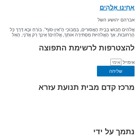
אָחִינוּ אֱלֹהִים
אברהם יהושע השל
אֱלֹהִים חָבוּשׁ בְּבֵית הָאֲסוּרִים, בִּמְבוֹכֵי הָ"אֵין-סוֹף". בּוֹרֵחַ וּבָא דֶּרֶךְ כָּל
הָרְחוֹבוֹת, אַךְ הָאֱלֹהִיּוּת מַסְתִּירָה אוֹתְךָ, אֱלֹהִים! אֵינְךָ רַק אֲדֹנָי, הָאֵל
להצטרפות לרשימת התפוצה
אימייל
שליחה
מרכז קדם מבית תנועת עזרא
נתמך על ידי