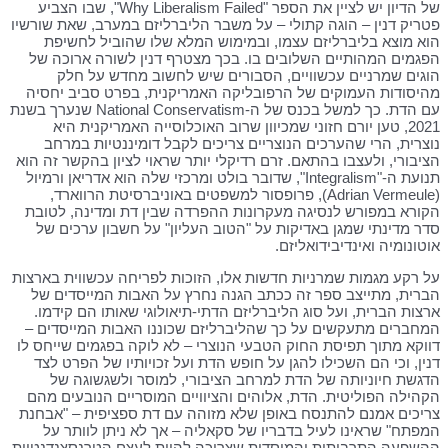
של הדיון יש לציין את הספר "Why Liberalism Failed", שבו הצביע
פטריק דנין – הוגה קתולי – על משבר הליברליזם במערב, שאת שורשיו
הוא מוצא בליברליזם עצמו, ובמימוש המלא שלו שהוביל לחשיפת
הפגמים המהותיים השלובים בו. בכך מצטרף דנין לשורה ארוכה של
הוגים שמרניים עכשוויים, הסבורים שיש לחשוב מחדש על חלק
מהיסודות העמוקים של הרפובליקה האמריקנית, בפרט סביב יחסיה
עם הדת. כך למשל בכנס של ה-National Conservatism שנערך בשנת
2021, טען יורם חזוני שמכיוון שרוב האוכלוסייה האמריקנית היא
נוצרית, הרי שהערכים הנוצריים צריכים לקבל דומיננטיות במרחב
הציבורי, ולעצבו בהתאם. זרם רדיקלי יותר שראוי לציון בהקשר זה הוא
תנועת ה-"Integralism", שדובר בולט ומרכזי שלה הוא אדריאן ורמיול
(Adrian Vermeule), פרופסור למשפטים באוניברסיטת הרווארד,
הקורא במפורש לנסיגה מעקרונות ההפרדה שבין דת ומדינה, לטובת
סדר מדינתי שמגן באדיקות על "הטוב העליון" על חשבון ערכים של
אוטונומיה ואינדיבידואליזם.
על רקע מגמות שמרניות חדשות אלו, הזוכות לפריחה עכשווית בארצות
הברית, מתייצב ספר זה ככתב הגנה נחרץ על האבות המייסדים של
ארצות הברית, ועל סוג הליברליזם הדתי-תיאולוגי שאותו הם קידמו.
המחברים מתעקשים על כך שהליברליזם שכוננו האבות המייסדים –
דווקא מתוך תפיסת החוק הטבעי הנוצרי – לא לוקה בפגמים שייחס לו
דנין, וכי הם השכילו להגן על חופש הדת ועל זכויותיו של הפרט לצד
הדגשת חיוניותה של הדת למרחב הציבורי, למוסר ולשגשוגה של
הקהילה הפוליטית. הדת, אלוהים והציוויים המוסריים הנובעים מהם
צריכים אמנם להתנסח באופן שלא מזוהה עם דת ספציפית – "אבחנת
המפתח" שראינו לעיל בדבריו של סקאליה – אך לא ניתן לוותר על
ההשפעה התרבותית והמוסדית שצריכה להיות לעצם הטרנסצנדנטיות